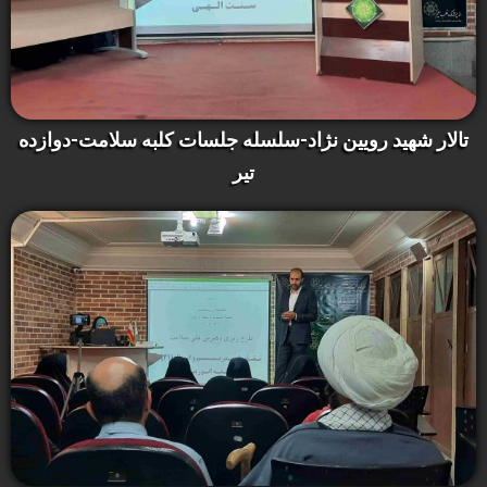
تالار شهید رویین نژاد-سلسله جلسات کلبه سلامت-دوازده
تیر