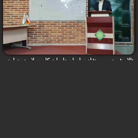
تالار شهید رویین نژاد-سلسله جلسات کلبه سلامت-چهارده
اسفند