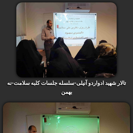
تالار شهید ادواردو آنیلی-سلسله جلسات کلبه سلامت-نه
بهمن