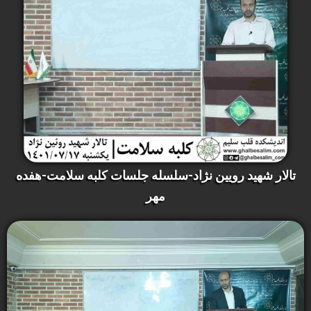
تالار شهید رویین نژاد-سلسله جلسات کلبه سلامت-هفده
مهر