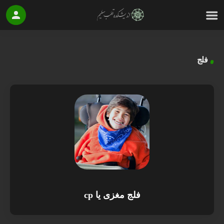
فلج
فلج مغزی یا cp