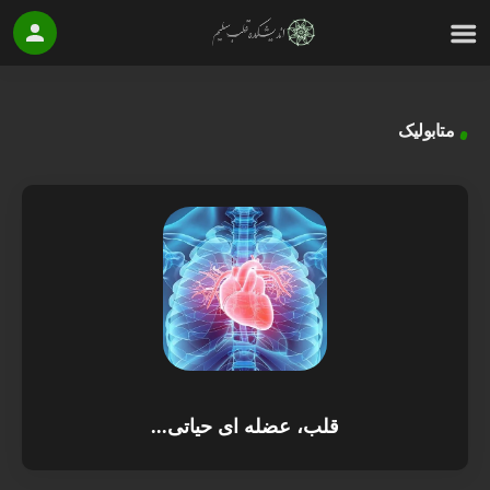
متابولیک
قلب، عضله ای حیاتی...