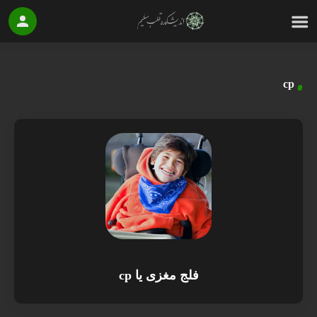
cp
فلج مغزی یا cp