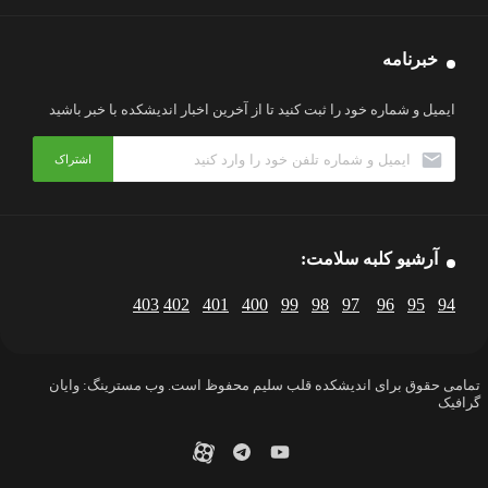
خبرنامه
ایمیل و شماره خود را ثبت کنید تا از آخرین اخبار اندیشکده با خبر باشید
آرشیو کلبه سلامت:
403
402
401
400
99
98
97
96
95
94
تمامی حقوق برای اندیشکده قلب سلیم محفوظ است. وب مسترینگ: وایان
گرافیک